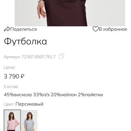
Поделиться
В избранное
Футболка
Артикул:
72.507.6507.761.7
Цена:
3 790 ₽
Состав:
45%вискоза 33%п/э 20%нейлон 2%пайетки
Персиковый
Цвет: