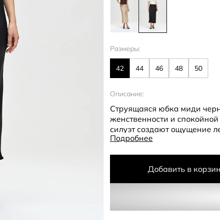
Размеры:
42
44
46
48
50
Описание:
Струящаяся юбка миди черн
женственности и спокойной
силуэт создают ощущение л
Подробнее
делает её идеальной базой 
ярких образных сочетаний.
Добавить в корзи
Сшита из высококачественн
она идеально садится по фи
разными вещами из вашего 