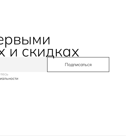
первыми
х и скидках
Подписаться
етесь
иальности