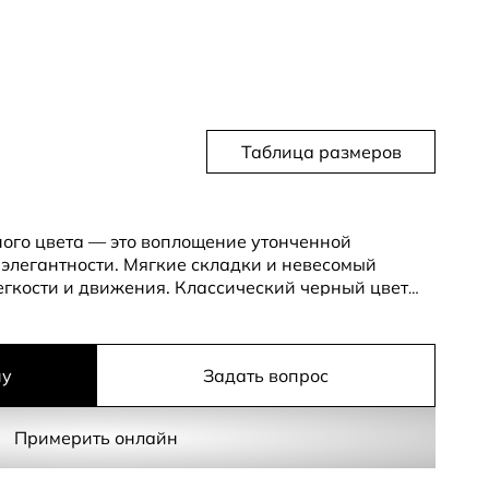
Таблица размеров
ого цвета — это воплощение утонченной
 элегантности. Мягкие складки и невесомый
егкости и движения. Классический черный цвет
для создания как капсульного гардероба, так и
ну
Задать вопрос
ой полиэстеровой ткани с добавлением эластана,
гуре, даря невероятный комфорт. Сочетайте её с
гардероба, создавая новые образы каждый день.
Примерить онлайн