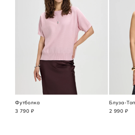
Футболка
Блуза-То
3 790 ₽
2 990 ₽