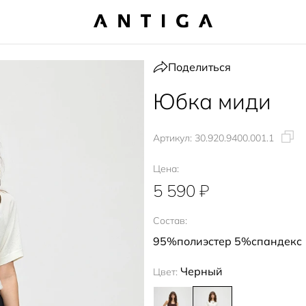
Поделиться
Юбка миди
Артикул:
30.920.9400.001.1
Цена:
5 590 ₽
Состав:
95%полиэстер 5%спандекс
Черный
Цвет: