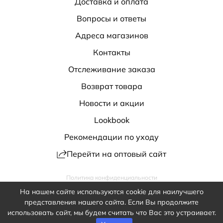
Доставка и оплата
Вопросы и ответы
Адреса магазинов
Контакты
Отслеживание заказа
Возврат товара
Новости и акции
Lookbook
Рекомендации по уходу
Перейти на оптовый сайт
Политика конфиденциальности
Публичная оферта
Обработка персональных данных
На нашем сайте используются cookie для наилучшего
shop@antiga.ru
представления нашего сайта. Если Вы продолжите
8 800 200-32-20
использовать сайт, мы будем считать что Вас это устраивает.
2020 – 2026 Antiga. Все права защищены.