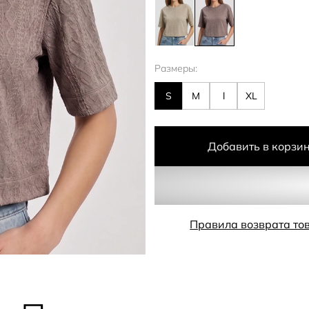
Размеры:
S
M
l
XL
Добавить в корзи
Правила возврата то