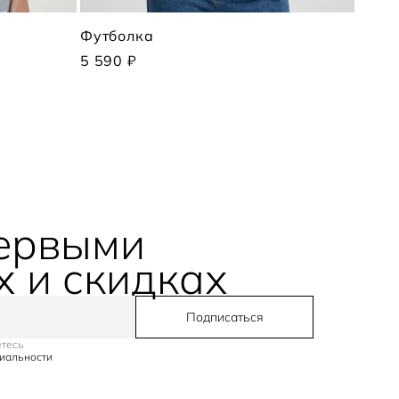
Футболка
Футб
5 590 ₽
4 490
первыми
х и скидках
Подписаться
етесь
иальности