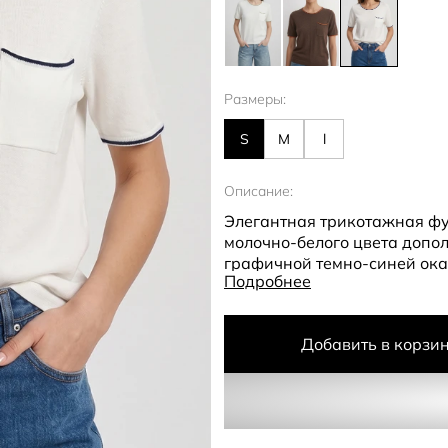
Размеры:
S
M
l
Описание:
Элегантная трикотажная фу
молочно-белого цвета доп
графичной темно-синей ока
Подробнее
верхнего края кармана. Это
благородной морской эстети
Добавить в корзи
Премиальный состав ткани 
хлопка и 50% высокотехнол
приобретает невероятную ш
драпируется, не теряя форм
воздухообмен, обеспечивая