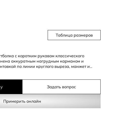
Таблица размеров
тболка с коротким рукавом классического
олнена аккуратным нагрудным карманом и
нтовкой по линии круглого выреза, манжет и
т тонкий контрастный акцент отсылает к
ке и делает образ собранным и стильным.
ну
Задать вопрос
гармонично сочетает в себе 50% натурального
огичного модала. Благодаря модалу трикотаж
елковистость, приятно холодит кожу и красиво
Примерить онлайн
у после стирок. Хлопок гарантирует отличный
 абсолютный комфорт на протяжении всего дня.