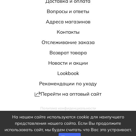
Доставка и оплата
Вопросы и ответы
Адреса магазинов
Контакты
Отслеживание заказа
Возврат товара
Новости и акции
Lookbook
Рекомендации по уходу
Перейти на оптовый сайт
Политика конфиденциальности
Публичная оферта
Обработка персональных данных
На нашем сайте используются cookie для наилучшего
shop@antiga.ru
представления нашего сайта. Если Вы продолжите
8 800 200-32-20
использовать сайт, мы будем считать что Вас это устраивает.
2020 – 2026 Antiga. Все права защищены.