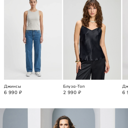
Джинсы
Блуза-Топ
Дж
6 990 ₽
2 990 ₽
6 