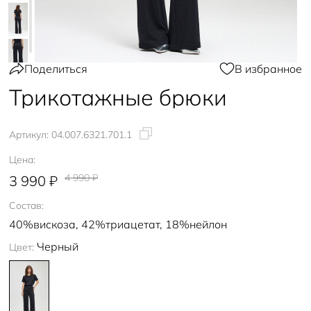
Поделиться
В избранное
Трикотажные брюки
Артикул:
04.007.6321.701.1
Цена:
4 990 ₽
3 990 ₽
Состав:
40%вискоза, 42%триацетат, 18%нейлон
Черный
Цвет: