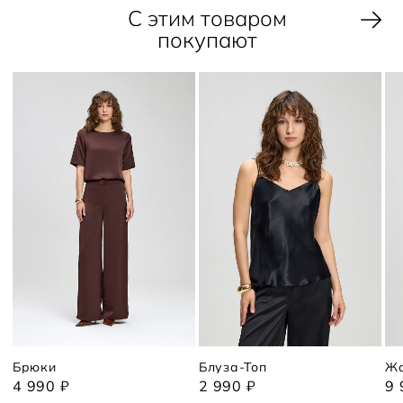
С этим товаром
покупают
Брюки
Блуза-Топ
Жа
4 990 ₽
2 990 ₽
9 