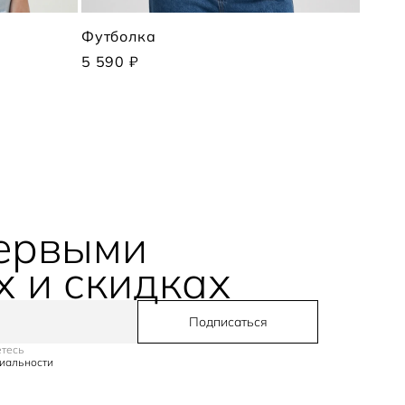
Футболка
Футб
5 590 ₽
4 490
первыми
х и скидках
Подписаться
етесь
иальности