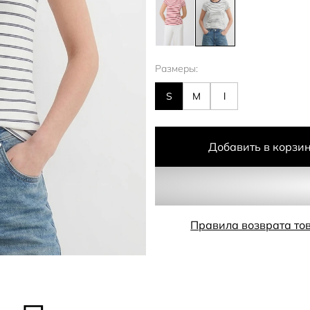
Размеры:
S
M
l
Добавить в корзи
Правила возврата то