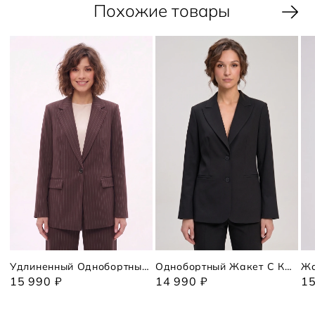
Похожие товары
Удлиненный Однобортный Жакет В Полоску
Однобортный Жакет С Кружевом
Жа
15 990 ₽
14 990 ₽
15