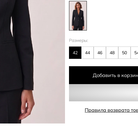
Размеры:
42
44
46
48
50
5
Добавить в корзи
Правила возврата то