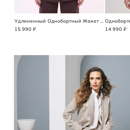
Удлиненный Однобортный Жакет В Полоску
Одноборт
15 990 ₽
14 990 ₽