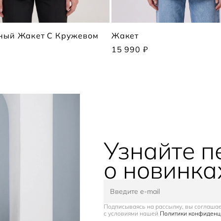
ный Жакет С Кружевом
Жакет
15 990 ₽
Узнайте 
о новинка
Подписываясь на рассылку, вы соглаша
с условиями нашей
Политики конфиденц