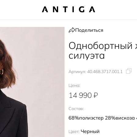
Поделиться
Однобортный 
силуэта
Артикул:
40.468.3717.001.1
Цена:
14 990 ₽
Состав:
68%полиэстер 28%вискоза
Черный
Цвет: