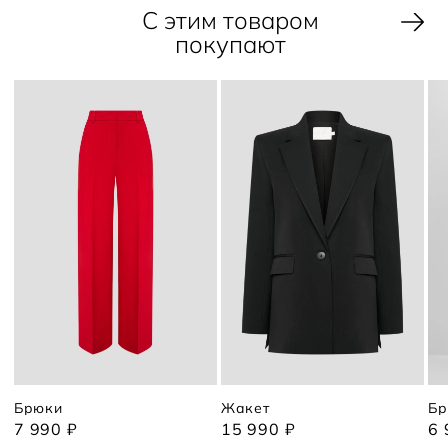
С этим товаром
покупают
Брюки
Жакет
Бр
7 990 ₽
15 990 ₽
6 