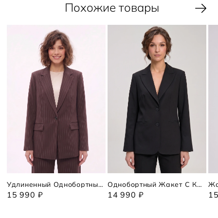
Похожие товары
Удлиненный Однобортный Жакет В Полоску
Однобортный Жакет С Кружевом
Жа
15 990 ₽
14 990 ₽
15