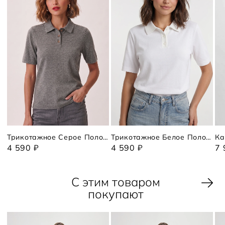
Трикотажное Серое Поло Коротким Рукавом
Трикотажное Белое Поло С Коротким Рукавом
Ка
4 590 ₽
4 590 ₽
7 
С этим товаром
покупают