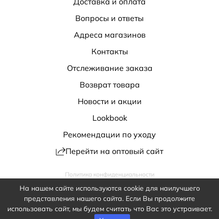
Доставка и оплата
Вопросы и ответы
Адреса магазинов
Контакты
Отслеживание заказа
Возврат товара
Новости и акции
Lookbook
Рекомендации по уходу
Перейти на оптовый сайт
Политика конфиденциальности
Публичная оферта
Обработка персональных данных
На нашем сайте используются cookie для наилучшего
shop@antiga.ru
представления нашего сайта. Если Вы продолжите
8 800 200-32-20
использовать сайт, мы будем считать что Вас это устраивает.
2020 – 2026 Antiga. Все права защищены.