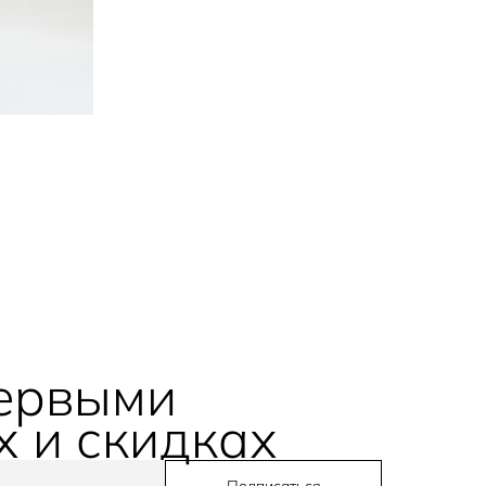
первыми
х и скидках