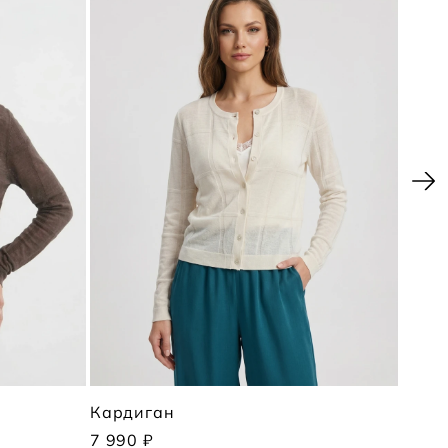
Кардиган
Поло
7 990 ₽
5 990