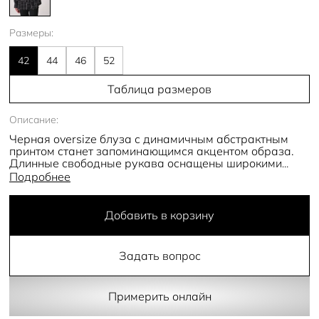
Размеры:
42
44
46
52
Таблица размеров
Описание:
Черная oversize блуза с динамичным абстрактным
принтом станет запоминающимся акцентом образа.
Длинные свободные рукава оснащены широкими
манжетами и застегиваются на две круглые
Подробнее
пуговицы. Фигурный низ также подчеркивает общую
динамику более плавными округлыми линиями, если
носить модель навыпуск. Застегивается блуза на ряд
Добавить в корзину
потайных пуговиц.
- длинные рукава
Задать вопрос
- отложной воротник
- широкие манжеты
- фигурная линия низа
- свободный крой
Примерить онлайн