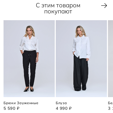
С этим товаром
покупают
Брюки Зауженные
Блуза
Бе
5 590 ₽
4 990 ₽
3 