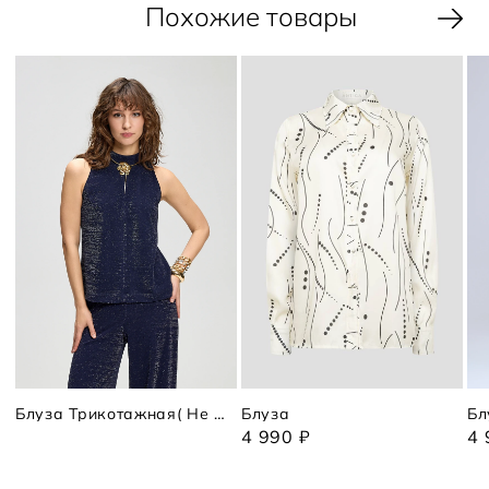
Похожие товары
Блуза Трикотажная( Не Вязаная)
Блуза
Бл
4 990 ₽
4 