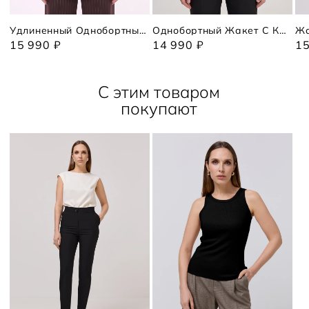
Удлиненный Однобортный Жакет В Полоску
Однобортный Жакет С Кружевом
Жа
15 990 ₽
14 990 ₽
15
С этим товаром
покупают