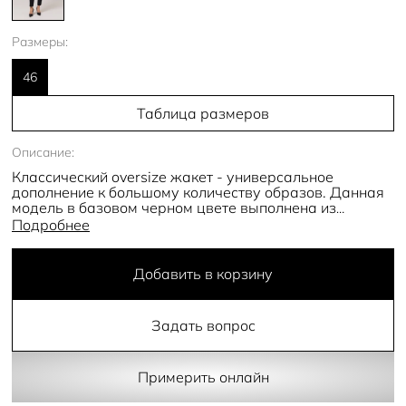
Размеры:
46
Таблица размеров
Описание:
Классический oversize жакет - универсальное
дополнение к большому количеству образов. Данная
модель в базовом черном цвете выполнена из
плотной костюмной ткани. Застегивается на две
Подробнее
круглые черные пуговицы, а на передней части
расположены декоративные карманы с
прямоугольными клапанами. Свободный прямой крой
Добавить в корзину
отлично смотрится как в сочетании с тонкими
лонгсливами и майками, так и с объемными блузами.
Задать вопрос
- свободный крой
- две пуговицы
- декоративные карманы
- разрез сзади
Примерить онлайн
- подклад