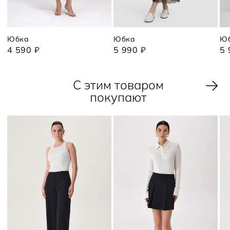
Юбка
Юбка
Ю
4 590 ₽
5 990 ₽
5 
С этим товаром
покупают