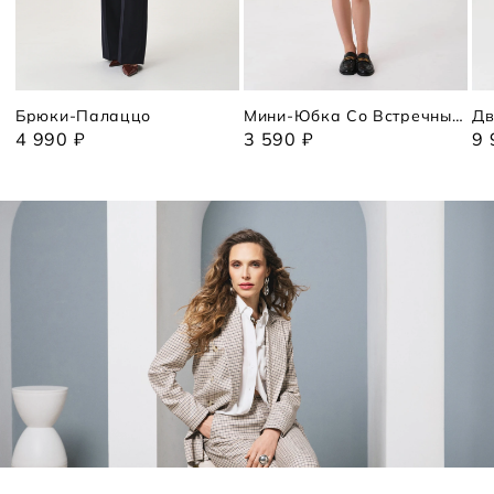
Брюки-Палаццо
Мини-Юбка Со Встречными Складками
4 990 ₽
3 590 ₽
9 