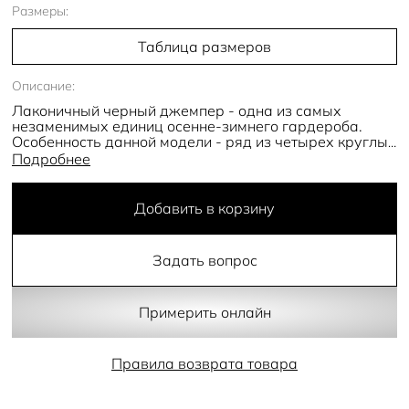
Размеры:
Таблица размеров
Описание:
Лаконичный черный джемпер - одна из самых
незаменимых единиц осенне-зимнего гардероба.
Особенность данной модели - ряд из четырех круглых
золотых пуговиц на рукавах. Такой контраст цветов и
Подробнее
текстур привносит в образ элегантный шарм.
Широкие эластичные манжеты сужаются к запястьям.
Прилегающий крой деликатно садится по фигуре, а
Добавить в корзину
благодаря длине изделие можно сочетать с
элементами низа на любой посадке.
Задать вопрос
- длинные рукава
- широкие манжеты
- золотые пуговицы
- круглый вырез
Примерить онлайн
- прилегающий силуэт
- стандартная длина
Правила возврата товара