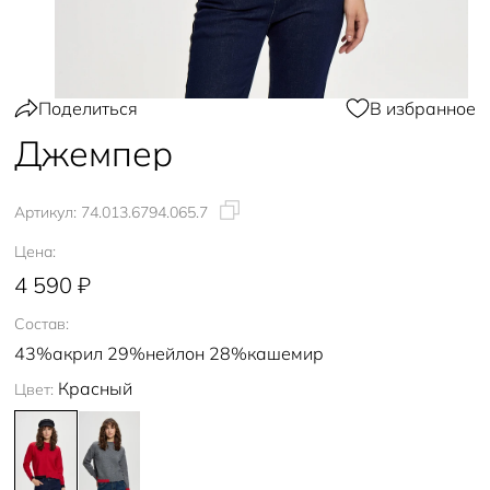
Поделиться
В избранное
Джемпер
Артикул:
74.013.6794.065.7
Цена:
4 590 ₽
Состав:
43%акрил 29%нейлон 28%кашемир
Красный
Цвет: