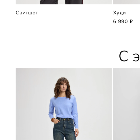
Свитшот
Худи
6 990 ₽
С 