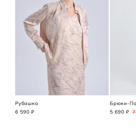
Рубашка
Брюки-П
6 590 ₽
5 690 ₽
7