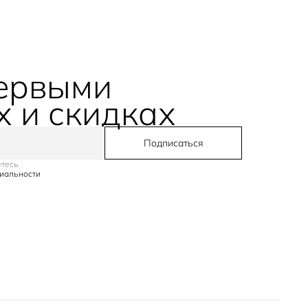
первыми
х и скидках
Подписаться
етесь
иальности