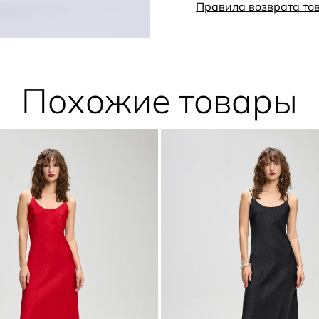
утончённого и собранного с
Правила возврата то
Похожие товары