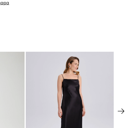
илуэта.
вара