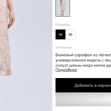
Размеры:
46
48
Описание:
Бежевый сарафан из лёгког
универсальная модель с ак
силуэт длины миди мягко д
Подробнее
воздушный образ. V-образн
подчёркивают линию плеч и
романтический характер.¶¶
Добавить в корзи
рисунком придаёт сарафану
Полиэстер в составе обеспеч
к сминанию, что делает мод
для расслабленных повседн
дополняется обувью на каб