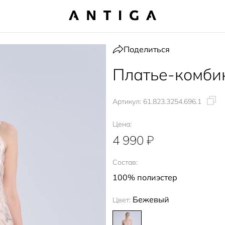
Поделиться
Платье-комби
Артикул:
61.823.3254.696.1
Цена:
4 990 ₽
Состав:
100% полиэстер
Бежевый
Цвет: