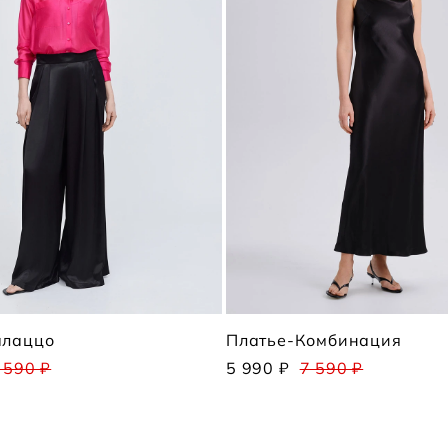
алаццо
Платье-Комбинация
 590 ₽
5 990 ₽
7 590 ₽