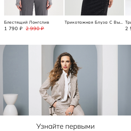
Блестящий Лонгслив
Трикотажная Блуза С Высоким Горлом
1 790 ₽
2 990 ₽
2 
Узнайте первыми