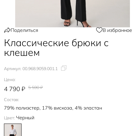
Поделиться
В избранное
Классические брюки с
клешем
Артикул:
00.968.9059.001.1
Цена:
5 590 ₽
4 790 ₽
Состав:
79% полиэстер, 17% вискоза, 4% эластан
Черный
Цвет: