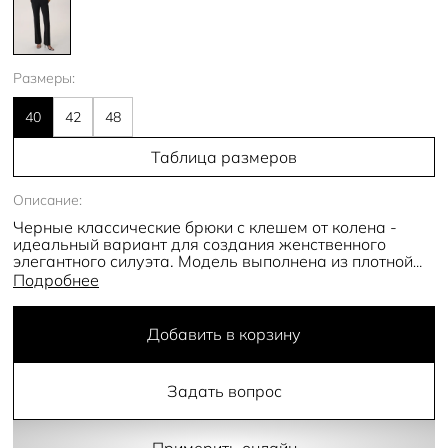
Размеры:
40
42
48
Таблица размеров
Описание:
Черные классические брюки с клешем от колена -
идеальный вариант для создания женственного
элегантного силуэта. Модель выполнена из плотной
костюмной ткани премиального качества черного
Подробнее
цвета. Спереди и сзади имеются декоративные
карманы, а по периметру пояса расположены шлевки
для ремня. Застегиваются брюки на потайную
Добавить в корзину
пуговицу и молнию.
- высокая посадка
Задать вопрос
- полная длина
- клеш от колена
- заутюженные стрелки