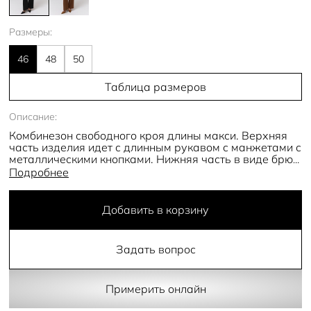
Размеры:
46
48
50
Таблица размеров
Описание:
Комбинезон свободного кроя длины макси. Верхняя
часть изделия идет с длинным рукавом с манжетами с
металлическими кнопками. Нижняя часть в виде брюк
палаццо со стрелками с отстрочкой. Съемный пояс
Подробнее
дополняет модель, делая акцент на линии талии.
Добавить в корзину
Задать вопрос
Примерить онлайн