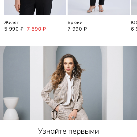
Жилет
Брюки
Ю
5 990 ₽
7 590 ₽
7 990 ₽
6 
Узнайте первыми