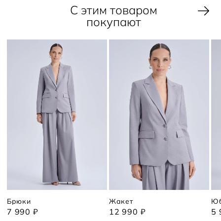
С этим товаром
покупают
Брюки
Жакет
Ю
7 990 ₽
12 990 ₽
5 