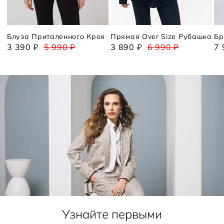
Блуза Приталенного Кроя
Прямая Over Size Рубашка
Бр
3 390 ₽
5 990 ₽
3 890 ₽
6 990 ₽
7 
Узнайте первыми