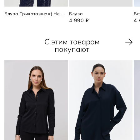
Блуза Трикотажная( Не Вязаная)
Блуза
Бл
4 990 ₽
4 
С этим товаром
покупают