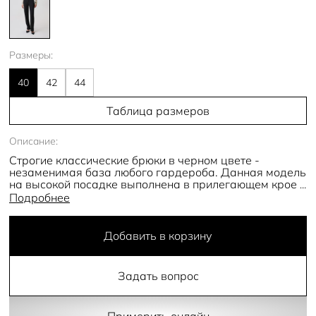
Размеры:
40
42
44
Таблица размеров
Описание:
Строгие классические брюки в черном цвете -
незаменимая база любого гардероба. Данная модель
на высокой посадке выполнена в прилегающем крое и
имеет заутюженные вертикальные стрелки по всей
Подробнее
длине спереди и сзади. Пояс по периметру оснащен
шлевками для ремня. Спереди расположены
вместительные функциональные карманы, а сзади
Добавить в корзину
имеются вытачки. Застегиваются брюки на потайную
молнию и пуговицу.
Задать вопрос
- высокая посадка
- полная длина
- стрелки