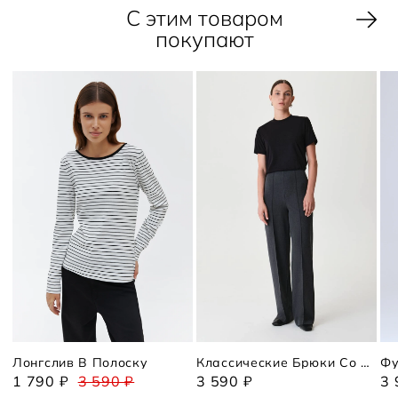
С этим товаром
покупают
Лонгслив В Полоску
Классические Брюки Со Стрелками
Фу
1 790 ₽
3 590 ₽
3 590 ₽
3 