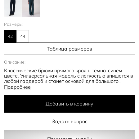
Размеры:
42
44
Таблица размеров
Описание:
Классические брюки прямого кроя в темно-синем
цвете. Универсальная модель с легкостью впишется в
любой гардероб и станет основой для большого
количества деловых образов. Благодаря высокой
Подробнее
посадке создается элегантный силуэт с акцентом на
талии. По всей длине изделия проходят заутюженные
стрелки, спереди имеются вместительные карманы.
Добавить в корзину
Застегиваются брюки на потайные пуговицы и
молнию, а по периметру пояса расположены шлевки
для ремня.
Задать вопрос
- высокая посадка
- стрелки