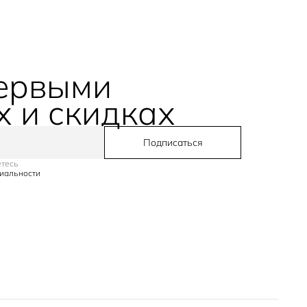
первыми
х и скидках
Подписаться
етесь
иальности