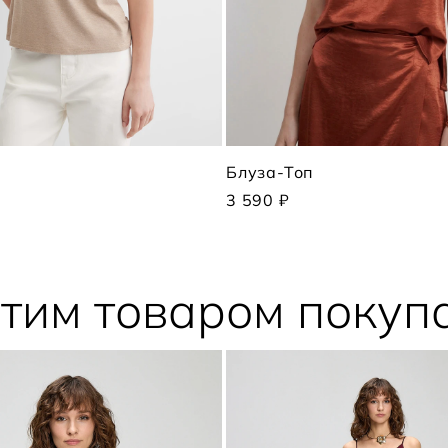
п
Блуза-Топ
3 590 ₽
этим товаром покуп