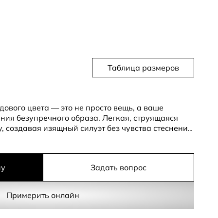
Таблица размеров
ового цвета — это не просто вещь, а ваше
ния безупречного образа. Легкая, струящаяся
у, создавая изящный силуэт без чувства стеснения.
ень модный оттенок. Он подходит практически
ти, выглядит дорого и элегантно. Это
ее строго, более женственно.
ну
Задать вопрос
одчеркивают линию плеч и шеи, добавляя образу
Это идеальная основа под пиджак, жакет.
Примерить онлайн
 брюками, кюлотами, юбкой-миди или джинсами.
иэстера с добавлением эластана обеспечивает