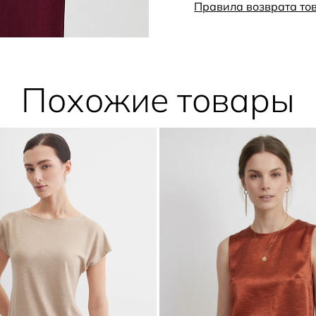
идеальную посадку: ткань н
Правила возврата то
даря абсолютную свободу 
Похожие товары