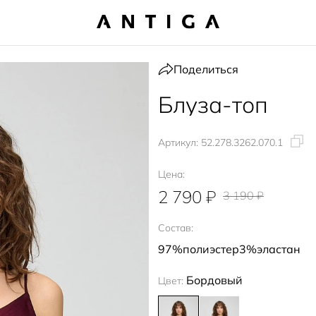
Поделиться
Блуза-топ
Артикул:
52.278.3262.070.1
Цена:
2 790 ₽
3 190 ₽
Состав:
97%полиэстер3%эластан
Бордовый
Цвет: