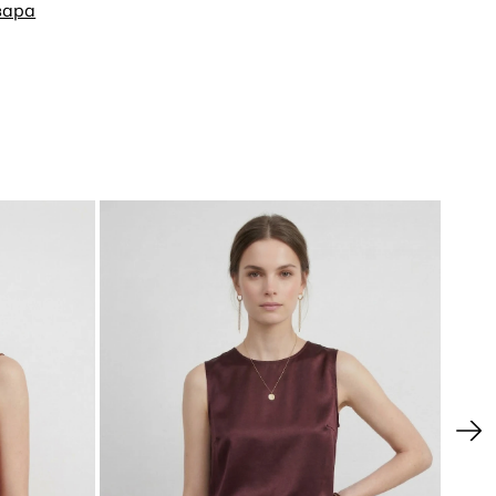
е мнется, сохраняет форму и приятно тянется,
вара
движений.