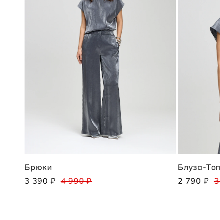
Брюки
Блуза-То
3 390 ₽
4 990 ₽
2 790 ₽
3