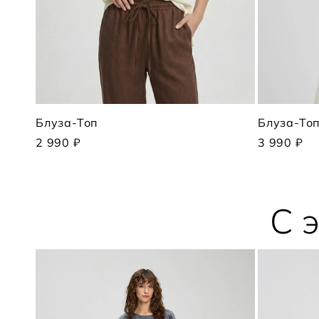
Блуза-Топ
Блуза-То
2 990 ₽
3 990 ₽
С 